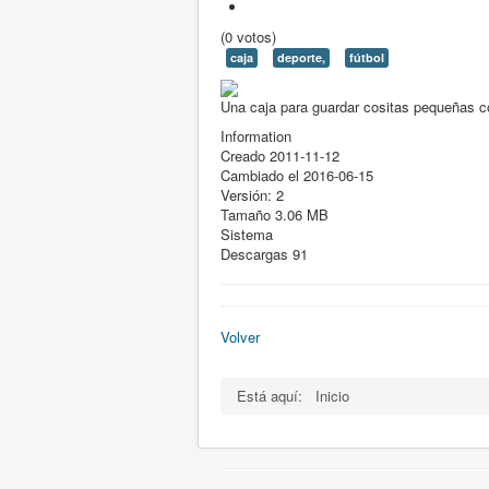
(0 votos)
caja
deporte,
fútbol
Una caja para guardar cositas pequeñas c
Information
Creado
2011-11-12
Cambiado el
2016-06-15
Versión:
2
Tamaño
3.06 MB
Sistema
Descargas
91
Volver
Está aquí:
Inicio