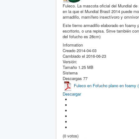
Fuleco. La mascota oficial del Mundial de
en la que el Mundial Brasil 2014 puede mot
armadillo, mamífero insectívoro y omnívor
Este tierno armadillo elaborado en foamy 
escritorio, o una repisa. Sirve también co
del fofucho es 28cm)
Information
Creado
2014-04-03
Cambiado el
2016-06-23
Versión:
Tamaño
1.25 MB
Sistema
Descargas
77
Fuleco en Fofucho plano en foamy 
Descargar
(0 votos)