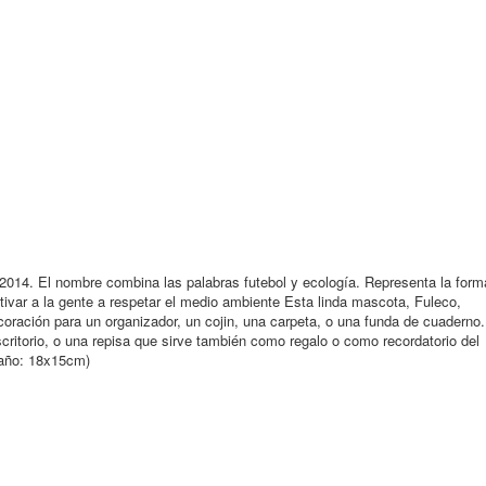
 2014. El nombre combina las palabras futebol y ecología. Representa la form
tivar a la gente a respetar el medio ambiente Esta linda mascota, Fuleco,
ración para un organizador, un cojin, una carpeta, o una funda de cuaderno.
critorio, o una repisa que sirve también como regalo o como recordatorio del
maño: 18x15cm)