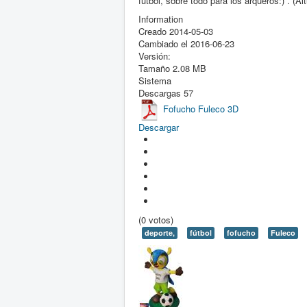
fútbol, sobre todo para los arqueros:) . (A
Information
Creado
2014-05-03
Cambiado el
2016-06-23
Versión:
Tamaño
2.08 MB
Sistema
Descargas
57
Fofucho Fuleco 3D
Descargar
(0 votos)
deporte,
fútbol
fofucho
Fuleco