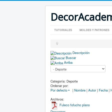
DecorAcade
TUTORIALES
MOLDES Y PATRONES
Descripción
Buscar
Arriba
Categoría: Deporte
Ordenar por:
Por defecto
|
Nombre
|
Autor
|
Fecha
|
H
Archivos:
Fuleco fofucho plano
Descargar