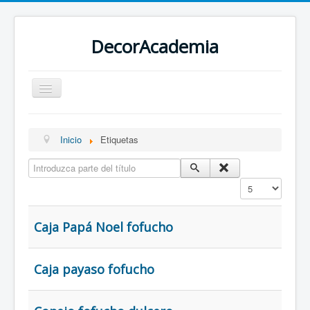
DecorAcademia
TUTORIALES
MOLDES Y PATRONES
Inicio
Etiquetas
BLOGS
Introduzca parte del título
ETIQUETAS
Cantidad a mostr
Caja Papá Noel fofucho
Caja payaso fofucho