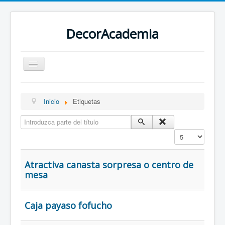
DecorAcademia
TUTORIALES
MOLDES Y PATRONES
Inicio
Etiquetas
BLOGS
Introduzca parte del título
ETIQUETAS
Cantidad a mostr
Atractiva canasta sorpresa o centro de
mesa
Caja payaso fofucho