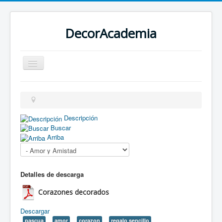
DecorAcademia
TUTORIALES
MOLDES Y PATRONES
BLOGS
Descripción
ETIQUETAS
Buscar
Arriba
Detalles de descarga
Corazones decorados
Descargar
pascua
amor
corazon
regalo sencillo