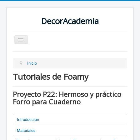
DecorAcademia
TUTORIALES
MOLDES Y PATRONES
Inicio
BLOGS
Tutoriales de Foamy
ETIQUETAS
Proyecto P22: Hermoso y práctico
Forro para Cuaderno
Introducción
Materiales